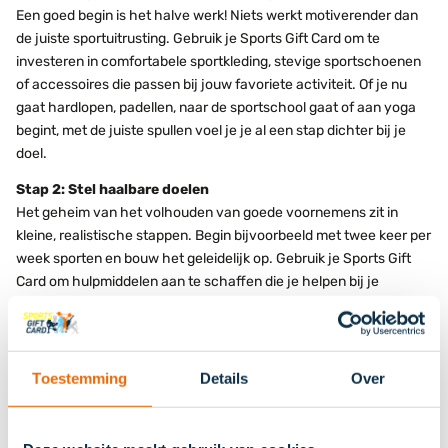
Een goed begin is het halve werk! Niets werkt motiverender dan
de juiste sportuitrusting. Gebruik je Sports Gift Card om te
investeren in comfortabele sportkleding, stevige sportschoenen
of accessoires die passen bij jouw favoriete activiteit. Of je nu
gaat hardlopen, padellen, naar de sportschool gaat of aan yoga
begint, met de juiste spullen voel je je al een stap dichter bij je
doel.
Stap 2: Stel haalbare doelen
Het geheim van het volhouden van goede voornemens zit in
kleine, realistische stappen. Begin bijvoorbeeld met twee keer per
week sporten en bouw het geleidelijk op. Gebruik je Sports Gift
Card om hulpmiddelen aan te schaffen die je helpen bij je
vooruitgang, zoals een fitness-tracker. Ook een goed
trainingsschema kan helpen! Zo kun je je prestaties meten en blijf
je gemotiveerd.
Toestemming
Details
Over
Stap 3: Maak sporten leuk
Sporten hoeft geen straf te zijn. Ga voor een sport die je echt
leuk vindt, wellicht moet je hiervoor uit je comfortzone door het