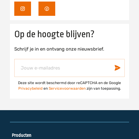
I
F
n
a
s
c
Op de hoogte blijven?
t
e
a
b
Schrijf je in en ontvang onze nieuwsbrief.
g
o
r
o
Abonneer
Insch
a
k
u
m
op
Deze site wordt beschermd door reCAPTCHA en de Google
onze
Privacybeleid
en
Servicevoorwaarden
zijn van toepassing.
nieuwsbrief
Producten