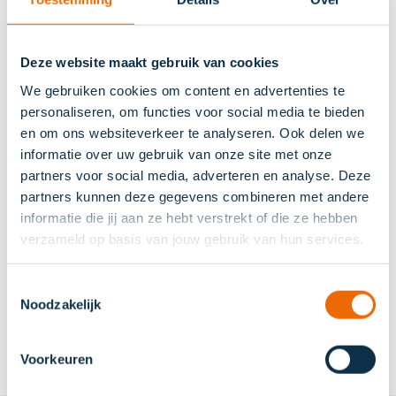
Sports Gift Card oranje
Deze website maakt gebruik van cookies
We gebruiken cookies om content en advertenties te
In
van
5,-
tot
150,-
personaliseren, om functies voor social media te bieden
winkelwa
en om ons websiteverkeer te analyseren. Ook delen we
informatie over uw gebruik van onze site met onze
partners voor social media, adverteren en analyse. Deze
partners kunnen deze gegevens combineren met andere
informatie die jij aan ze hebt verstrekt of die ze hebben
Sports Gift Card online bestellen
verzameld op basis van jouw gebruik van hun services.
Wil je iemand verrassen met een sportcadeau voor een
Toestemmingsselectie
verjaardag, teamuitje of gewoon zomaar? Geef een
Noodzakelijk
gezonde dosis enthousiasme en beweging! Bestel de
Sports Gift Card gemakkelijk online en geef nieuwe
Voorkeuren
energie. De cadeaukaart is geschikt voor iedereen die van
sporten en bewegen houdt of die het sporten weer op wil