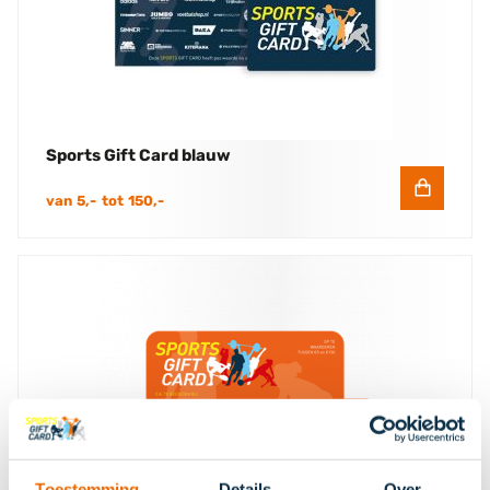
Sports Gift Card blauw
In
van
5,-
tot
150,-
winkelwa
Toestemming
Details
Over