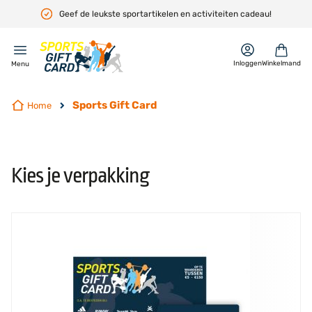
Geef de leukste sportartikelen en activiteiten cadeau!
en
Inloggen
Winkelmand
Menu
Sports Gift Card
Home
Kies je verpakking