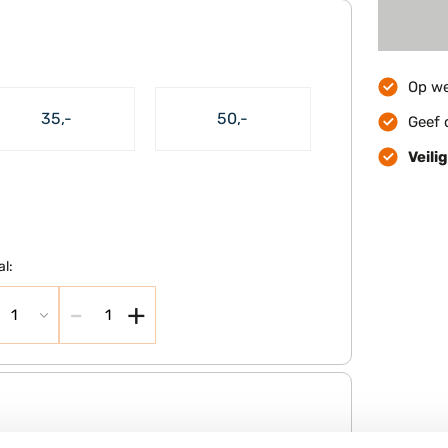
Op we
35,-
50,-
Geef 
Veilig
al:
-
+