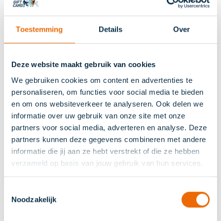
manier betalen bijvoorbeeld met iDeal.
Toestemming
Details
Over
Ga naar de webshop
De volgende SPORT 2000 winkels zijn aangesloten bij
Deze website maakt gebruik van cookies
de Sports Gift Card:
We gebruiken cookies om content en advertenties te
personaliseren, om functies voor social media te bieden
SPORT 2000 Absolute Teamsport (Purmerend)
en om ons websiteverkeer te analyseren. Ook delen we
SPORT 2000 AKWI (Eindhoven)
informatie over uw gebruik van onze site met onze
SPORT 2000 Alkmaar
partners voor social media, adverteren en analyse. Deze
SPORT 2000 Bart Langedijk (Den Helder)
partners kunnen deze gegevens combineren met andere
SPORT 2000 Bouchier (Hoorn)
informatie die jij aan ze hebt verstrekt of die ze hebben
SPORT 2000 Brabant Sports (Boxtel)
verzameld op basis van jouw gebruik van hun services.
SPORT 2000 Buitink (Deventer)
SPORT 2000 Buitink (Twello)
Toestemmingsselectie
SPORT 2000 Castricum
Noodzakelijk
SPORT 2000 Claus (Doetinchem)