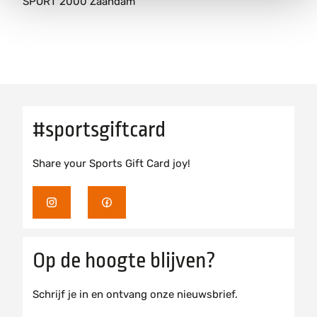
SPORT 2000 Zaandam
#sportsgiftcard
Share your Sports Gift Card joy!
I
F
n
a
s
c
Op de hoogte blijven?
t
e
a
b
Schrijf je in en ontvang onze nieuwsbrief.
g
o
r
o