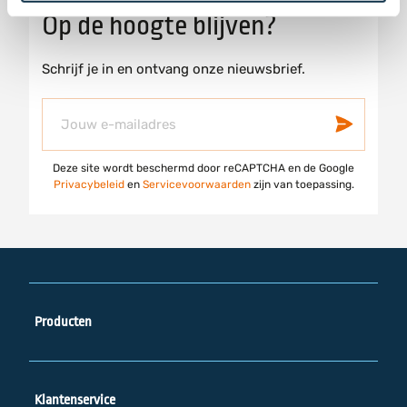
s
c
Op de hoogte blijven?
t
e
a
b
Schrijf je in en ontvang onze nieuwsbrief.
g
o
r
o
Abonneer
Insch
a
k
u
m
op
Deze site wordt beschermd door reCAPTCHA en de Google
onze
Privacybeleid
en
Servicevoorwaarden
zijn van toepassing.
nieuwsbrief
Producten
Sports Gift Card blauw
Klantenservice