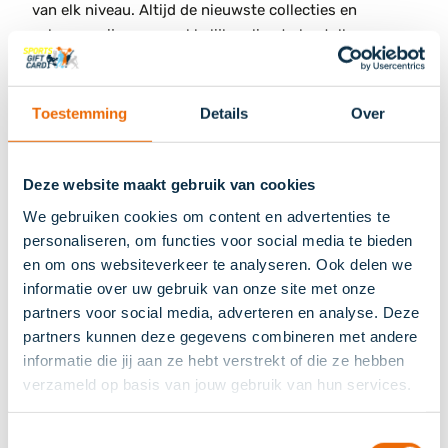
van elk niveau. Altijd de nieuwste collecties en
scherpe prijzen, gemakkelijk online te bestellen.
Hoe kan ik de Sports Gift Card besteden bij Jumbo
Sports?
Toestemming
Details
Over
De Sports Gift Card is in te leveren in al onze 11 Jumbo
Sports winkels. Overhandig je kaart bij de kassa en het
Deze website maakt gebruik van cookies
bedrag wordt direct in mindering gebracht op je
aankoop. Eventueel resterende kosten kun je
We gebruiken cookies om content en advertenties te
eenvoudig op een andere manier afrekenen
personaliseren, om functies voor social media te bieden
en om ons websiteverkeer te analyseren. Ook delen we
Hoe kan ik de Sports Gift Card besteden bij Jumbo
informatie over uw gebruik van onze site met onze
Sports online?
partners voor social media, adverteren en analyse. Deze
De Sports Gift Card kan eenvoudig ingewisseld
partners kunnen deze gegevens combineren met andere
informatie die jij aan ze hebt verstrekt of die ze hebben
worden bij het afrekenen in onze webshop
verzameld op basis van jouw gebruik van hun services.
jumbosports.com. Voer de code van je kaart in tijdens
het betaalproces en het bedrag wordt automatisch
verrekend met je bestelling. Mochten er nog kosten
Toestemmingsselectie