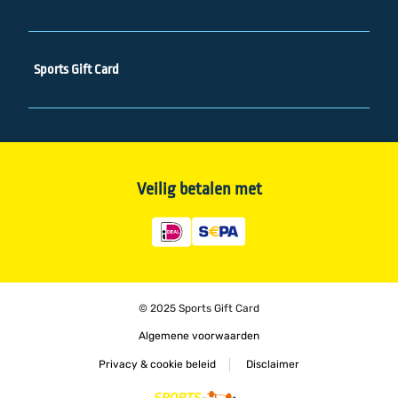
Sports Gift Card oranje
Sports Gift Card digitale voucher
Veelgestelde vragen
Sports Gift Card
Contact
Over Sports Gift Card
Zakelijk
Veilig betalen met
Inspiratie
Cadeauzoeker
Vacatures
© 2025 Sports Gift Card
Algemene voorwaarden
Privacy & cookie beleid
Disclaimer